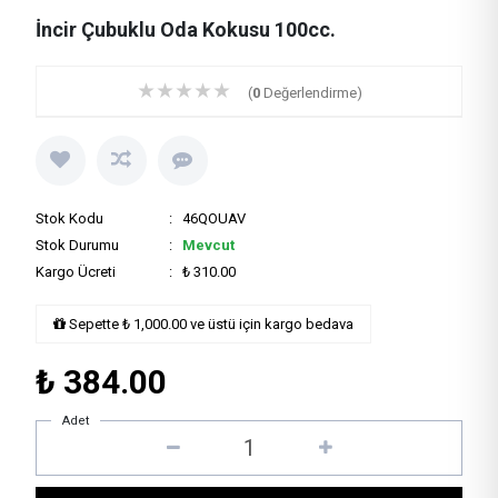
İncir Çubuklu Oda Kokusu 100cc.
★
★
★
★
★
(
0
Değerlendirme)
Stok Kodu
: 46QOUAV
Stok Durumu
:
Mevcut
Kargo Ücreti
: ₺ 310.00
Sepette ₺ 1,000.00 ve üstü için kargo bedava
₺
384.00
Adet