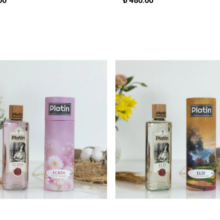
00
₺
480.00