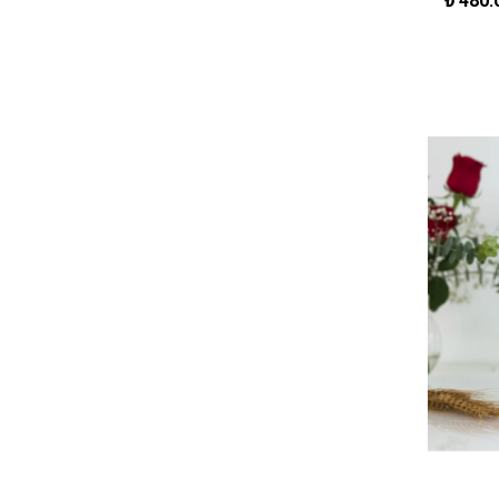
₺
480.