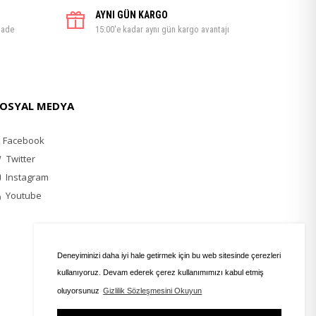
AYNI GÜN KARGO
iade
15:00'e kadar aynı gün kargo avantajı
OSYAL MEDYA
Facebook
Twitter
Instagram
Youtube
Deneyiminizi daha iyi hale getirmek için bu web sitesinde çerezleri
kullanıyoruz. Devam ederek çerez kullanımımızı kabul etmiş
oluyorsunuz
Gizlilik Sözleşmesini Okuyun