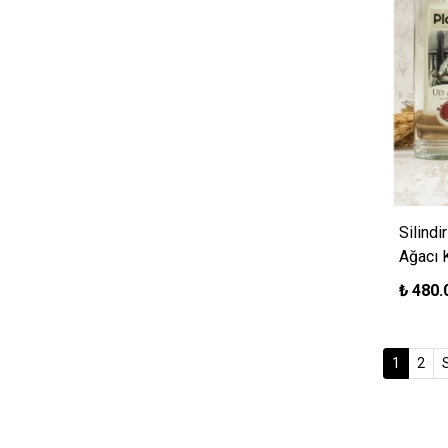
Silindi
Ağacı 
₺
480.
(curren
1
2