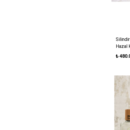
Silindi
Hazal 
₺
480.