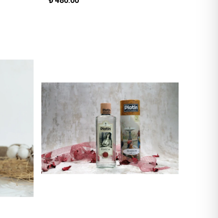
₺
480.00