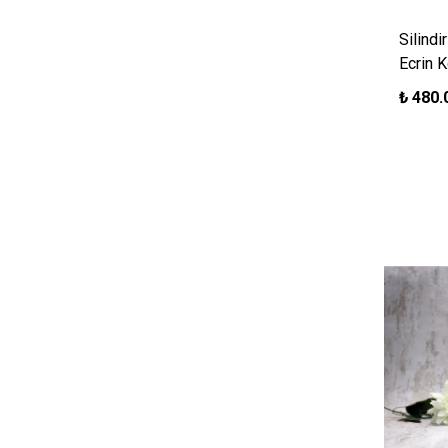
Silindi
Ecrin 
₺
480.