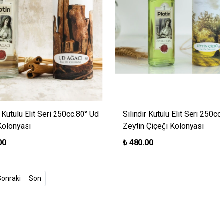
r Kutulu Elit Seri 250cc.80° Ud
Silindir Kutulu Elit Seri 250c
Kolonyası
Zeytin Çiçeği Kolonyası
00
₺
480.00
t)
Sonraki
Son