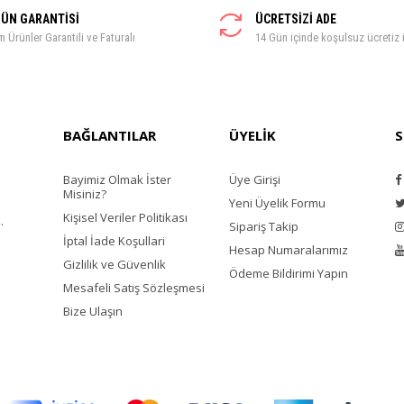
ÜN GARANTİSİ
ÜCRETSİZİ ADE
 Ürünler Garantili ve Faturalı
14 Gün içinde koşulsuz ücretiz 
BAĞLANTILAR
ÜYELİK
S
Bayimiz Olmak İster
Üye Girişi
Misiniz?
Yeni Üyelik Formu
Kişisel Veriler Politikası
.
Sipariş Takip
İptal İade Koşullari
Hesap Numaralarımız
Gizlilik ve Güvenlik
Ödeme Bildirimi Yapın
Mesafeli Satış Sözleşmesi
Bize Ulaşın